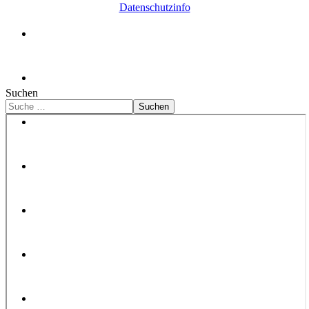
Datenschutzinfo
Copyrigth © 2009 Freundeskreis Laubacher Kantorei -
alle Rechte vorbehalten.
powered by ruki
Suchen
Suchen